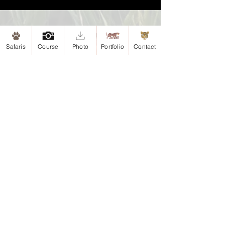
Mapa de Sitio
Safaris
Course
Photo
Portfolio
Contact
Inicio
Safaris
Safari-Esteros del Iberá, Argentina
Safari-Iguazu, Argentina
Portafolio
Antártida
Argentina
Chile
Colombia
Cursos
Sobre mi
Contacto