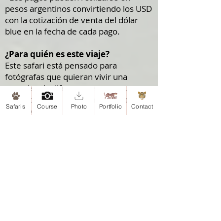
pesos argentinos convirtiendo los USD
con la cotización de venta del dólar
blue en la fecha de cada pago.
¿Para quién es este viaje?
Este safari está pensado para
fotógrafas que quieran vivir una
experiencia diferente, en un grupo
reducido y con un acompañamiento
Safaris
Course
Photo
Portfolio
Contact
cercano.
No importa si utilizás una cámara
profesional o una cámara de
iniciación. Lo importante es tener
ganas de aprender, observar y
disfrutar del proceso de fotografiar.
Cupos muy limitados: solo 6
participantes.
¿Estás lista para transformar tu