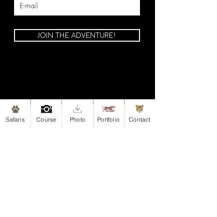
JOIN THE ADVENTURE!
Safaris
Course
Photo
Portfolio
Contact
Site map
Home
Safaris
Safari-Esteros del Iberá, Argentina
Safari-Iguazu, Argentina