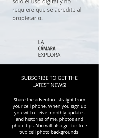
solo el uso digital y no
requiere que se acredite al
propietario.
SUBSCRIBE TO GET THE
LATEST NEWS!
Share the adventure straight from
your cell phone. When you sign up
you will receive monthly updates
and histories of me, photos and
photo tips. You will also get for free
two cell photo backgrounds