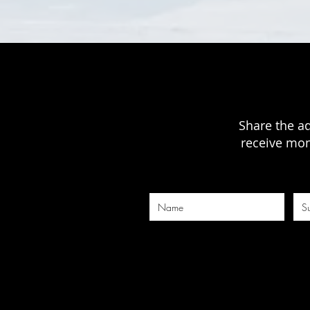
Share the a
receive mon