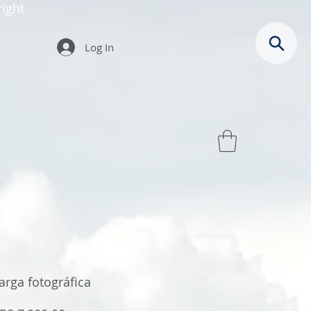
ight
Log In
rga fotográfica