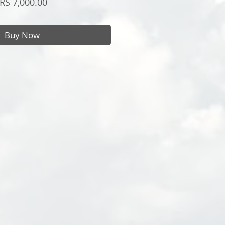
Price
RS 7,000.00
Buy Now