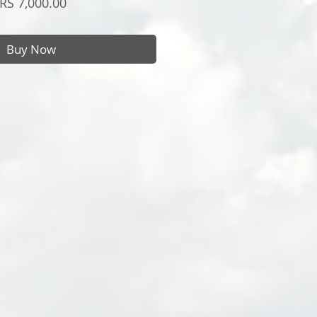
Price
RS 7,000.00
Buy Now