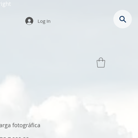
ight
Log In
rga fotográfica