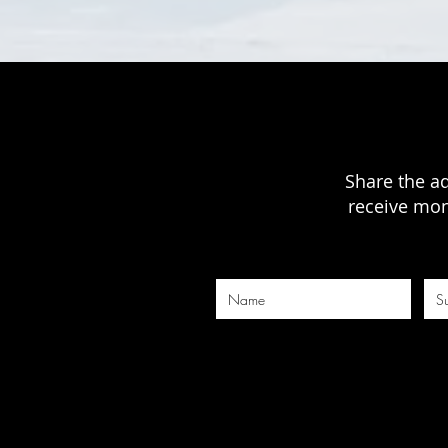
Share the a
receive mon