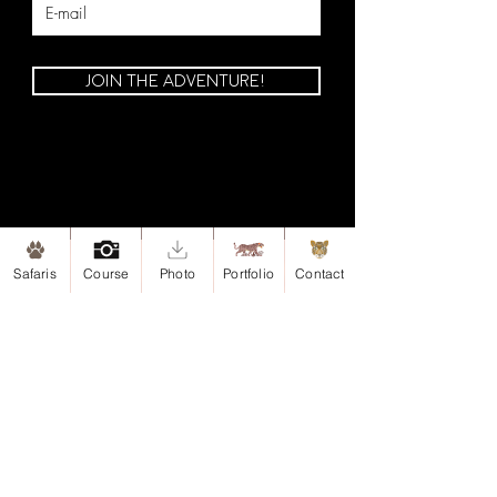
JOIN THE ADVENTURE!
Safaris
Course
Photo
Portfolio
Contact
Site map
Home
Safaris
Safari-Esteros del Iberá, Argentina
Safari-Iguazu, Argentina