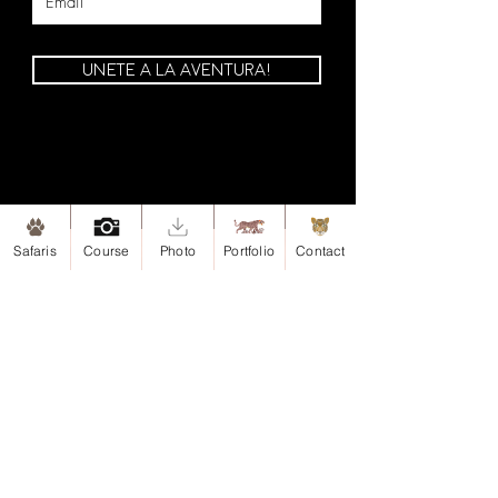
UNETE A LA AVENTURA!
Safaris
Course
Photo
Portfolio
Contact
Mapa de Sitio
Inicio
Safaris
Safari-Esteros del Iberá, Argentina
Safari-Iguazu, Argentina
Portafolio