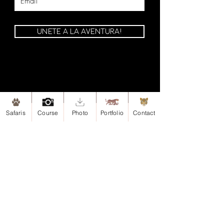
UNETE A LA AVENTURA!
Safaris
Course
Photo
Portfolio
Contact
Mapa de Sitio
Inicio
Safaris
Safari-Esteros del Iberá, Argentina
Safari-Iguazu, Argentina
Portafolio