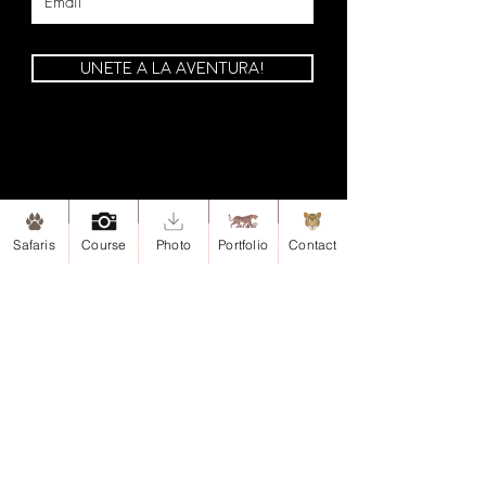
UNETE A LA AVENTURA!
Safaris
Course
Photo
Portfolio
Contact
Mapa de Sitio
Inicio
Safaris
Safari-Esteros del Iberá, Argentina
Safari-Iguazu, Argentina
Portafolio