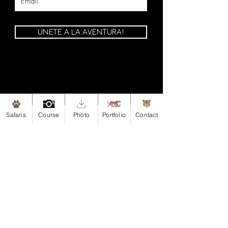
UNETE A LA AVENTURA!
Safaris
Course
Photo
Portfolio
Contact
Mapa de Sitio
Inicio
Safaris
Safari-Esteros del Iberá, Argentina
Safari-Iguazu, Argentina
Portafolio